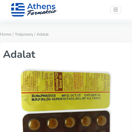
Home
/
Υπέρταση
/ Adalat
Adalat