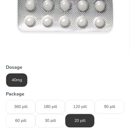
Dosage
40mg
Package
360 pill
180 pill
120 pill
90 pill
60 pill
30 pill
20 pill