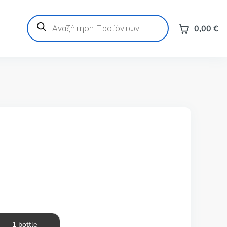
Products
search
0,00
€
1 bottle