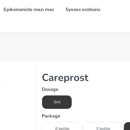
Epikoinoniste mazi mas
Syxnes erotiseis
Careprost
Dosage
3ml
Package
6 bottle
3 bottle