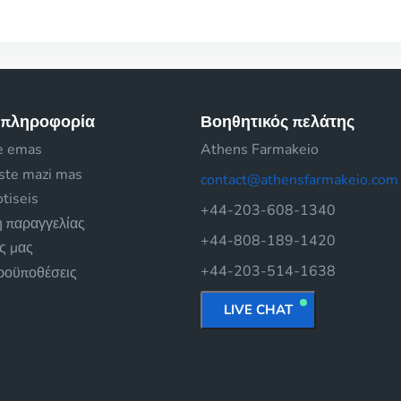
 πληροφορία
Βοηθητικός πελάτης
e emas
Athens Farmakeio
iste mazi mas
contact@athensfarmakeio.com
tiseis
+44-203-608-1340
 παραγγελίας
+44-808-189-1420
ές μας
+44-203-514-1638
προϋποθέσεις
LIVE CHAT