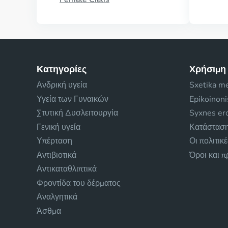
Κατηγορίες
Χρήσιμη
Ανδρική υγεία
Sxetika m
Υγεία των Γυναικών
Epikoinon
Στυτική Δυσλειτουργία
Syxnes ero
Γενική υγεία
Κατάσταση
Υπέρταση
Οι πολιτικ
Αντιβιοτικά
Όροι και 
Αντικαταθλιπτικά
Φροντίδα του δέρματος
Αναλγητικά
Άσθμα