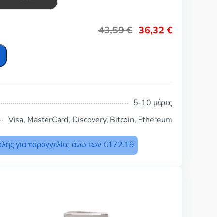
43,59
€
36,32
€
5-10 μέρες
Visa, MasterCard, Discovery, Bitcoin, Ethereum
λής για παραγγελίες άνω των €172.19