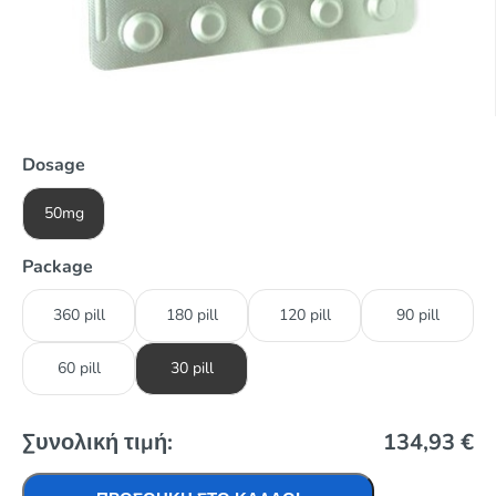
Dosage
50mg
Package
360 pill
180 pill
120 pill
90 pill
60 pill
30 pill
Συνολική τιμή:
134,93
€