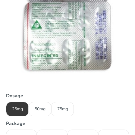
Dosage
25mg
50mg
75mg
Package