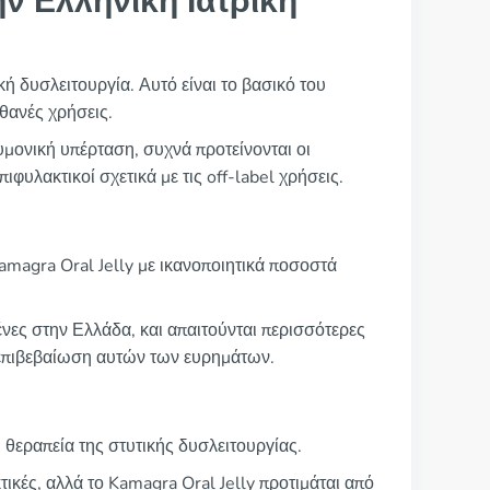
ην Ελληνική Ιατρική
κή δυσλειτουργία. Αυτό είναι το βασικό του
ιθανές χρήσεις.
υμονική υπέρταση, συχνά προτείνονται οι
φυλακτικοί σχετικά με τις off-label χρήσεις.
amagra Oral Jelly με ικανοποιητικά ποσοστά
μένες στην Ελλάδα, και απαιτούνται περισσότερες
 επιβεβαίωση αυτών των ευρημάτων.
 θεραπεία της στυτικής δυσλειτουργίας.
τικές, αλλά το Kamagra Oral Jelly προτιμάται από