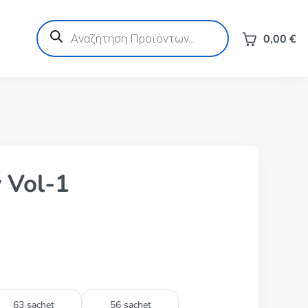
Products
search
0,00
€
 Vol-1
63 sachet
56 sachet