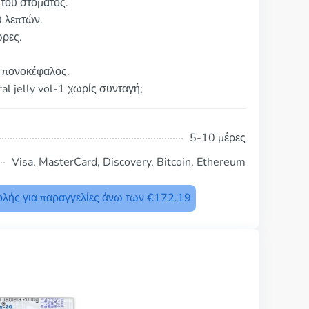
 του στόματος.
0 λεπτών.
ώρες.
ο πονοκέφαλος.
al jelly vol-1 χωρίς συνταγή;
5-10 μέρες
Visa, MasterCard, Discovery, Bitcoin, Ethereum
λής για παραγγελίες άνω των €172.19