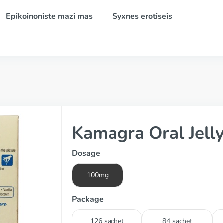
Epikoinoniste mazi mas
Syxnes erotiseis
Kamagra Oral Jelly
Dosage
100mg
Package
126 sachet
84 sachet