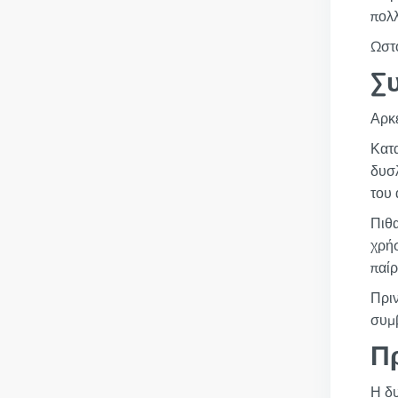
πολ
Ωστό
Σ
Αρκε
Κατα
δυσλ
του 
Πιθα
χρήσ
παίρ
Πριν
συμβ
Π
Η δυ