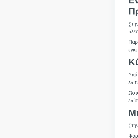
Εν
Π
Στην
πλεο
Παρό
εγκε
Κ
Υπάρ
επιτ
Ωστό
επίσ
Μ
Στην
Φάρμ