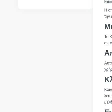
Ειδι
Η απ
την 
Μ
Το K
ανασ
Α
Αυτή
χρήσ
Κλ
Κλιν
λειτ
μελέ