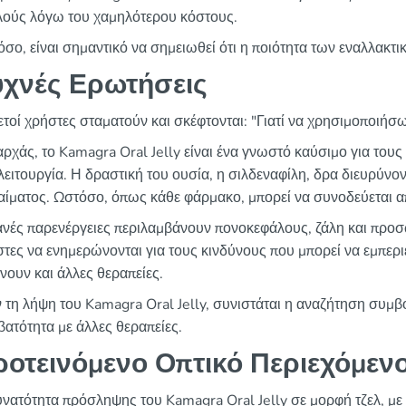
λούς λόγω του χαμηλότερου κόστους.
σο, είναι σημαντικό να σημειωθεί ότι η ποιότητα των εναλλακτ
υχνές Ερωτήσεις
τοί χρήστες σταματούν και σκέφτονται: "Γιατί να χρησιμοποιήσω
ρχάς, το Kamagra Oral Jelly είναι ένα γνωστό καύσιμο για τους
ειτουργία. Η δραστική του ουσία, η σιλδεναφίλη, δρα διευρύνον
αίματος. Ωστόσο, όπως κάθε φάρμακο, μπορεί να συνοδεύεται α
νές παρενέργειες περιλαμβάνουν πονοκεφάλους, ζάλη και προσω
τες να ενημερώνονται για τους κινδύνους που μπορεί να εμπερι
νουν και άλλες θεραπείες.
 τη λήψη του Kamagra Oral Jelly, συνιστάται η αναζήτηση συμβ
ατότητα με άλλες θεραπείες.
ροτεινόμενο Οπτικό Περιεχόμεν
νατότητα πρόσληψης του Kamagra Oral Jelly σε μορφή τζελ, με ε