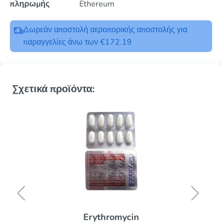
πληρωμής
Ethereum
Δωρεάν αποστολή αεροπορικής αποστολής για
παραγγελίες άνω των €172.19
Σχετικά προϊόντα:
Erythromycin