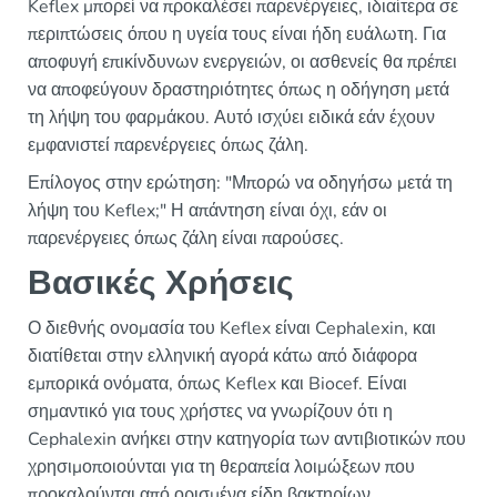
Keflex μπορεί να προκαλέσει παρενέργειες, ιδιαίτερα σε
περιπτώσεις όπου η υγεία τους είναι ήδη ευάλωτη. Για
αποφυγή επικίνδυνων ενεργειών, οι ασθενείς θα πρέπει
να αποφεύγουν δραστηριότητες όπως η οδήγηση μετά
τη λήψη του φαρμάκου. Αυτό ισχύει ειδικά εάν έχουν
εμφανιστεί παρενέργειες όπως ζάλη.
Επίλογος στην ερώτηση: "Μπορώ να οδηγήσω μετά τη
λήψη του Keflex;" Η απάντηση είναι όχι, εάν οι
παρενέργειες όπως ζάλη είναι παρούσες.
Βασικές Χρήσεις
Ο διεθνής ονομασία του Keflex είναι Cephalexin, και
διατίθεται στην ελληνική αγορά κάτω από διάφορα
εμπορικά ονόματα, όπως Keflex και Biocef. Είναι
σημαντικό για τους χρήστες να γνωρίζουν ότι η
Cephalexin ανήκει στην κατηγορία των αντιβιοτικών που
χρησιμοποιούνται για τη θεραπεία λοιμώξεων που
προκαλούνται από ορισμένα είδη βακτηρίων.