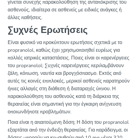
γίνεται συνεχής παρακολούθηση της ανταπόκρισης του
ασθενούς, ιδιαίτερα σε ασθενείς με ειδικές ανάγκες ή
άλλες παθήσεις.
Συχνές Ερωτήσεις
Είναι φυσικό να προκύπτουν ερωτήσεις σχετικά με το
propranolol, καθώς έχει χρησιμοποιηθεί ευρέως για
πολλές ιατρικές καταστάσεις. Ποιες είναι οι παρενέργειες
του propranolol; Συχνές παρενέργειες περιλαμβάνουν
ζάλη, κόπωση, ναυτία και βρογχόσπασμο. Εκτός από
αυτές τις κοινές επιπλοκές, μερικοί ασθενείς παρατηρούν
ήπιες αλλαγές στη διάθεση ή διαταραχές ύπνου. Η
παρακολούθηση του ασθενούς κατά τη διάρκεια της
θεραπείας είναι σημαντική για την έγκαιρη ανίχνευση
οποιωνδήποτε προβλημάτων.
Ποια είναι η απαιτούμενη δόση; Η δόση του propranolol
εξαρτάται από την ένδειξη θεραπείας. Για παράδειγμα, οι
δόσεις μπορούν να κυμανθούν από 10 mg μέχρι 320