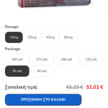
Dosage
10mg
20mg
40mg
80mg
Package
360 pill
270 pill
180 pill
120 pill
90 pill
60 pill
Συνολική τιμή:
61,23
€
51,02
€
ΠΡΟΣΘΉΚΗ ΣΤΟ ΚΑΛΆΘΙ