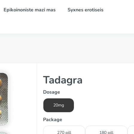
Epikoinoniste mazi mas
Syxnes erotiseis
Tadagra
Dosage
20mg
Package
270 pill
180 pill