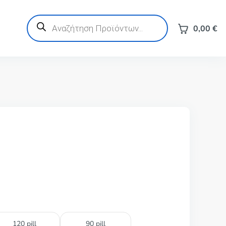
Products
search
0,00
€
120 pill
90 pill