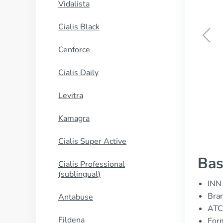
Vidalista
Cialis Black
Cenforce
Viagra Gold – Vigour
Cialis Daily
ΑΓΟΡΑΣΕ ΤΩΡΑ
Levitra
Kamagra
Cialis Super Active
Bas
Cialis Professional
(sublingual)
INN 
Bran
Antabuse
ATC
Fildena
Form