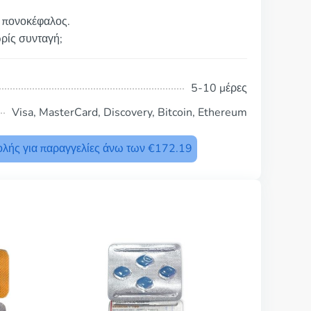
ο πονοκέφαλος.
ωρίς συνταγή;
5-10 μέρες
Visa, MasterCard, Discovery, Bitcoin, Ethereum
λής για παραγγελίες άνω των €172.19