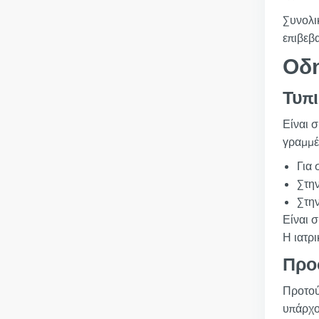
Συνολι
επιβεβ
Οδ
Τυπ
Είναι σ
γραμμέ
Για 
Στην
Στην
Είναι 
Η ιατρ
Προ
Προτού
υπάρχο