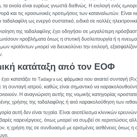
a, τα οποία είναι ευρέως γνωστά διεθνώς. Η επιλογή ενός εμπορ
γορά και τις προσωπικές προτιμήσεις των καταναλωτών. Είναι πά
ει ταδαλαφίλη ως ενεργό συστατικό, ειδικά σε πολλές ηλεκτρονι
ποίηση της ταδαλαφίλης έχει οδηγήσει σε μεγαλύτερη πρόσβαση
τωπίσουν προβλήματα όπως η στυτική δυσλειτουργία ή η πνευμ
ιμων προϊόντων μπορεί να διευκολύνει την επιλογή, εξασφαλίζ
ν.
ική κατάταξη από τον ΕΟΦ
έχει κατατάξει το Tadagra ως φάρμακο που απαιτεί συνταγή (Rx).
ε τη συνταγή ιατρού, καθώς είναι σημαντικό να παρακολουθούντ
οποιούν. Η αναγνώριση αυτής της νομικής κατηγορίας προστατεύ
ένης χρήσης της ταδαλαφίλης ή από παρακολούθηση των πιθα
ορία αυτή δεν είναι τυχαία. Είναι αποτέλεσμα κλινικών ερευνών 
οβαρές παρενέργειες, όπως μπορεί να συμβεί σε περιπτώσεις αλ
ον, η χρήση της σε συνδυασμό με ορισμένες ασθένειες όπως η 
υνη.