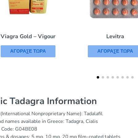
Levitra
Eriacta
ΑΓΟΡΑΣΕ ΤΩΡΑ
ΑΓΟΡΑΣΕ ΤΩΡΑ
ic Tadagra Information
(International Nonproprietary Name): Tadalafil
d names available in Greece: Tadagra, Cialis
 Code: G04BE08
s & dosages: 5 mg, 10 mg, 20 mg film-coated tablets