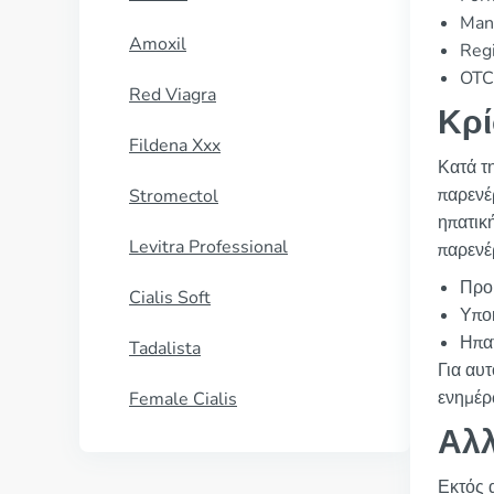
Man
Amoxil
Regi
OTC 
Red Viagra
Κρί
Fildena Xxx
Κατά τ
παρενέ
Stromectol
ηπατική
Levitra Professional
παρενέ
Προβ
Cialis Soft
Υποκ
Ηπατ
Tadalista
Για αυ
ενημέρ
Female Cialis
Αλλ
Εκτός α