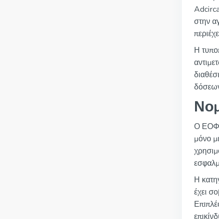
Adcirc
στην α
περιέχ
Η τυπο
αντιμε
διαθέσ
δόσεω
Νομ
Ο ΕΟΦ 
μόνο μ
χρησιμ
εσφαλμ
Η κατηγ
έχει σ
Επιπλέ
επικίνδ