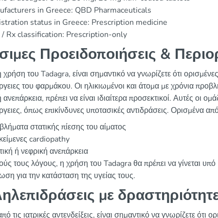
ufacturers in Greece: QBD Pharmaceuticals
stration status in Greece: Prescription medicine
/ Rx classification: Prescription-only
σιμες Προειδοποιήσεις & Περιο
η χρήση του Tadagra, είναι σημαντικό να γνωρίζετε ότι ορισμένε
ργειες του φαρμάκου. Οι ηλικιωμένοι και άτομα με χρόνια προβ
 ανεπάρκεια, πρέπει να είναι ιδιαίτερα προσεκτικοί. Αυτές οι ο
ργειες, όπως επικίνδυνες υποτασικές αντιδράσεις. Ορισμένα απ
λήματα στατικής πίεσης του αίματος
είμενες cardiopathy
ική ή νεφρική ανεπάρκεια
τούς τους λόγους, η χρήση του Tadagra θα πρέπει να γίνεται υπ
ωση για την κατάσταση της υγείας τους.
ηλεπιδράσεις με δραστηριότητ
πό τις ιατρικές αντενδείξεις, είναι σημαντικό να γνωρίζετε ότι