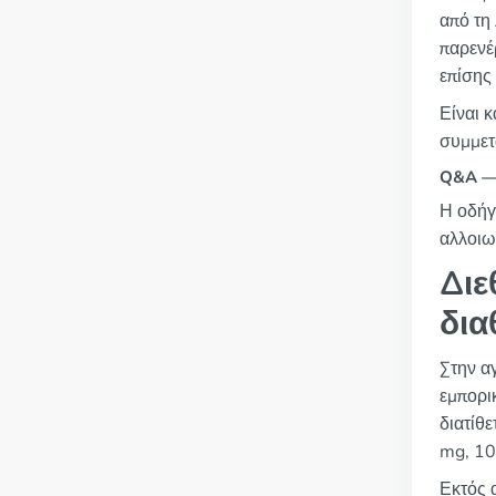
από τη
παρενέ
επίσης
Είναι 
συμμετ
Q&A — 
Η οδήγ
αλλοιω
Διε
δια
Στην α
εμπορι
διατίθ
mg, 10
Εκτός 