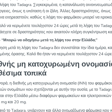
 λήψη του Tadagra. Συγκεκριμένα, η κατανάλωση οινοπνευματωδ
ργειες, όπως η υπόταση ή οι ζάλη. Άλλες δραστηριότητες, όπω
 να επηρεαστούν, καθώς η λήψη του φαρμάκου μπορεί να προκα
καλό να περιμένετε τουλάχιστον 24 ώρες μετά τη λήψη του Tadag
άσχετε σε δραστηριότητες που απαιτούν πλήρη συγκέντρωση κα
“Μπορώ να οδηγήσω μετά τη λήψη του στην Ελλάδα;”
ηση μετά τη λήψη του Tadagra δεν συνιστάται την ίδια ημέρα, 
μένης όρασης. Καλό θα ήταν να περιμένετε τουλάχιστον 24 ώρε
θνής μη κατοχυρωμένη ονομασί
θέσιμα τοπικά
γορά, η διεθνής μη κατοχυρωμένη ονομασία (INN) του φαρμάκου
κών ονομάτων που σχετίζονται με αυτήν την ουσία, με το Tadagra
εται στην Ελλάδα μέσω διαφόρων φαρμακείων και ηλεκτρονικών
 mg και 20 mg.
από το Tadagra, υπάρχουν και άλλα ονομαζόμενα φάρμακα που πε