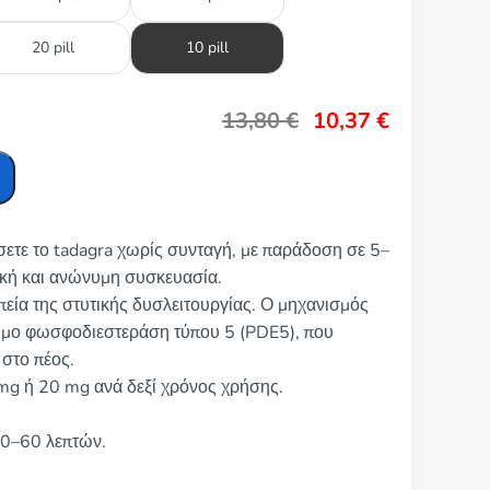
20 pill
10 pill
13,80
€
10,37
€
σετε το tadagra χωρίς συνταγή, με παράδοση σε 5–
ική και ανώνυμη συσκευασία.
απεία της στυτικής δυσλειτουργίας. Ο μηχανισμός
νζυμο φωσφοδιεστεράση τύπου 5 (PDE5), που
 στο πέος.
 mg ή 20 mg ανά δεξί χρόνος χρήσης.
30–60 λεπτών.