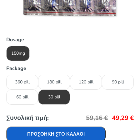
Dosage
150mg
Package
360 pill
180 pill
120 pill
90 pill
60 pill
30 pill
Συνολική τιμή:
59,16
€
49,29
€
ΠΡΟΣΘΉΚΗ ΣΤΟ ΚΑΛΆΘΙ