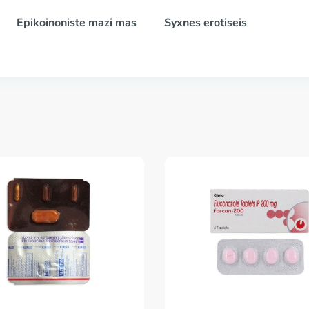
Epikoinoniste mazi mas
Syxnes erotiseis