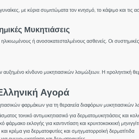
 γυναίκες, με κύρια συμπτώματα τον κνησμό, το κάψιμο και τις α
ημικές Μυκητιάσεις
η, ηλικιωμένους ή ανοσοκατεσταλμένους ασθενείς. Οι συστημικέ
 αυξημένο κίνδυνο μυκητιασικών λοιμώξεων. Η προληπτική θερ
Ελληνική Αγορά
υκητιασικών φαρμάκων για τη θεραπεία διαφόρων μυκητιασικών 
ματος τοπικό αντιμυκητιασικό για δερματομυκητιάσεις και κολπ
ό φάρμακο εκλογής για καντιντίαση και κρυπτοκοκκική μηνιγγίτ
και κρέμα για δερματοφυτίες και σμηγματορροϊκή δερματίτιδα