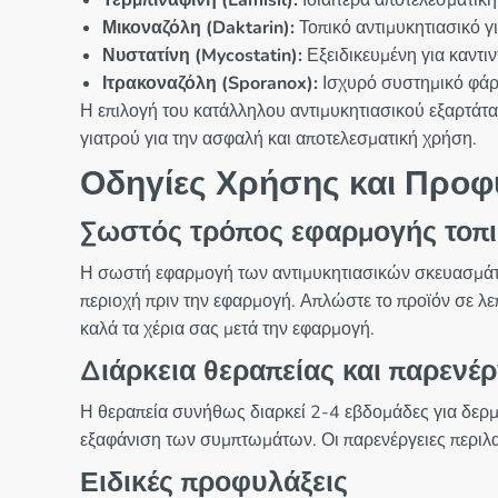
Τερμπιναφίνη (Lamisil):
Ιδιαίτερα αποτελεσματική
Μικοναζόλη (Daktarin):
Τοπικό αντιμυκητιασικό γι
Νυστατίνη (Mycostatin):
Εξειδικευμένη για καντι
Ιτρακοναζόλη (Sporanox):
Ισχυρό συστημικό φάρμ
Η επιλογή του κατάλληλου αντιμυκητιασικού εξαρτάτα
γιατρού για την ασφαλή και αποτελεσματική χρήση.
Οδηγίες Χρήσης και Προφ
Σωστός τρόπος εφαρμογής τοπ
Η σωστή εφαρμογή των αντιμυκητιασικών σκευασμάτων
περιοχή πριν την εφαρμογή. Απλώστε το προϊόν σε λε
καλά τα χέρια σας μετά την εφαρμογή.
Διάρκεια θεραπείας και παρενέρ
Η θεραπεία συνήθως διαρκεί 2-4 εβδομάδες για δερματ
εξαφάνιση των συμπτωμάτων. Οι παρενέργειες περιλ
Ειδικές προφυλάξεις