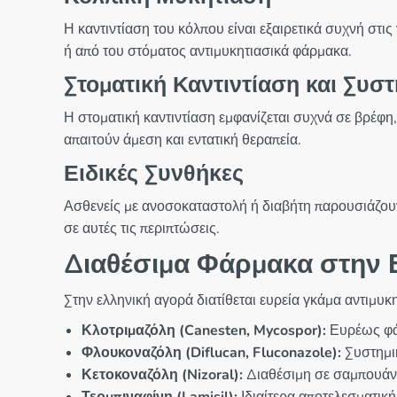
Η καντιντίαση του κόλπου είναι εξαιρετικά συχνή στις
ή από του στόματος αντιμυκητιασικά φάρμακα.
Στοματική Καντιντίαση και Συστ
Η στοματική καντιντίαση εμφανίζεται συχνά σε βρέφ
απαιτούν άμεση και εντατική θεραπεία.
Ειδικές Συνθήκες
Ασθενείς με ανοσοκαταστολή ή διαβήτη παρουσιάζουν
σε αυτές τις περιπτώσεις.
Διαθέσιμα Φάρμακα στην 
Στην ελληνική αγορά διατίθεται ευρεία γκάμα αντιμ
Κλοτριμαζόλη (Canesten, Mycospor):
Ευρέως φάσ
Φλουκοναζόλη (Diflucan, Fluconazole):
Συστημικ
Κετοκοναζόλη (Nizoral):
Διαθέσιμη σε σαμπουάν 