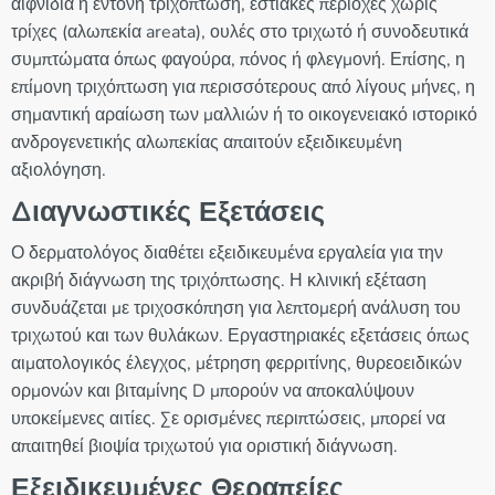
αιφνίδια ή έντονη τριχόπτωση, εστιακές περιοχές χωρίς
τρίχες (αλωπεκία areata), ουλές στο τριχωτό ή συνοδευτικά
συμπτώματα όπως φαγούρα, πόνος ή φλεγμονή. Επίσης, η
επίμονη τριχόπτωση για περισσότερους από λίγους μήνες, η
σημαντική αραίωση των μαλλιών ή το οικογενειακό ιστορικό
ανδρογενετικής αλωπεκίας απαιτούν εξειδικευμένη
αξιολόγηση.
Διαγνωστικές Εξετάσεις
Ο δερματολόγος διαθέτει εξειδικευμένα εργαλεία για την
ακριβή διάγνωση της τριχόπτωσης. Η κλινική εξέταση
συνδυάζεται με τριχοσκόπηση για λεπτομερή ανάλυση του
τριχωτού και των θυλάκων. Εργαστηριακές εξετάσεις όπως
αιματολογικός έλεγχος, μέτρηση φερριτίνης, θυρεοειδικών
ορμονών και βιταμίνης D μπορούν να αποκαλύψουν
υποκείμενες αιτίες. Σε ορισμένες περιπτώσεις, μπορεί να
απαιτηθεί βιοψία τριχωτού για οριστική διάγνωση.
Εξειδικευμένες Θεραπείες