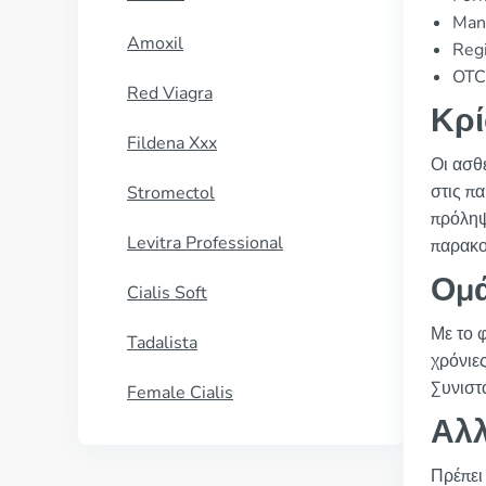
Manu
Amoxil
Regi
OTC 
Red Viagra
Κρί
Fildena Xxx
Οι ασθ
στις πα
Stromectol
πρόληψ
Levitra Professional
παρακο
Ομά
Cialis Soft
Με το φ
Tadalista
χρόνιες
Συνιστ
Female Cialis
Αλλ
Πρέπει