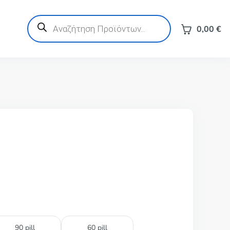
Products
search
0,00
€
90 pill
60 pill