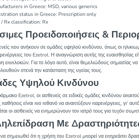
facturers in Greece: MSD, various generics
stration status in Greece: Prescription only
/ Rx classification: Rx
σιμες Προειδοποιήσεις & Περιο
ενείς που ανήκουν σε ομάδες υψηλού κινδύνου, όπως οι ηλικιωμέ
ρενέργειες του Ezetrol. Η αναγνώριση αυτής της ευαισθησίας είν
η επιπλοκών. Για το λόγο αυτό, είναι θεμελιώδους σημασίας να 
λουθούν στενά την κατάσταση της υγείας τους.
δες Υψηλού Κινδύνου
άρμακο Ezetrol, οι ασθενείς σε ειδικές ομάδες κινδύνου απαιτού
 παθήσεις είναι πιο πιθανό να αναπτύξουν παρενέργειες, γι’ αυτ
άται οι ασθενείς να ενημερώνουν τον ιατρό τους για τυχόν συμπτ
ηλεπίδραση Με Δραστηριότητε
 να σημειωθεί ότι η χρήση του Ezetrol μπορεί να επηρεάσει δρα