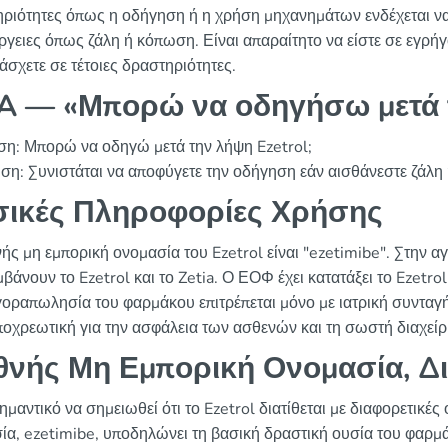
ριότητες όπως η οδήγηση ή η χρήση μηχανημάτων ενδέχεται να 
ργειες όπως ζάλη ή κόπωση. Είναι απαραίτητο να είστε σε εγρή
άσχετε σε τέτοιες δραστηριότητες.
 — «Μπορώ να οδηγήσω μετά τ
η: Μπορώ να οδηγώ μετά την λήψη Ezetrol;
ση: Συνιστάται να αποφύγετε την οδήγηση εάν αισθάνεστε ζάλη
ικές Πληροφορίες Χρήσης
νής μη εμπορική ονομασία του Ezetrol είναι "ezetimibe". Στην α
βάνουν το Ezetrol και το Zetia. Ο ΕΟΦ έχει κατατάξει το Ezetr
αγοραπωλησία του φαρμάκου επιτρέπεται μόνο με ιατρική συντ
υποχρεωτική για την ασφάλεια των ασθενών και τη σωστή διαχείρ
θνής Μη Εμπορική Ονομασία, Δ
ημαντικό να σημειωθεί ότι το Ezetrol διατίθεται με διαφορετικέ
ία, ezetimibe, υποδηλώνει τη βασική δραστική ουσία του φαρμάκ