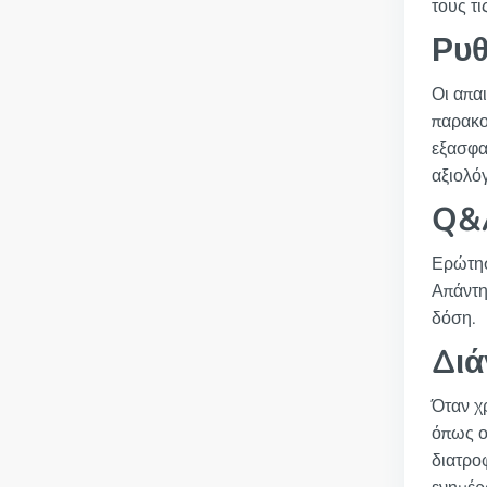
τους τι
Ρυθ
Οι απα
παρακο
εξασφα
αξιολό
Q&A
Ερώτησ
Απάντη
δόση.
Δι
Όταν χρ
όπως ο
διατρο