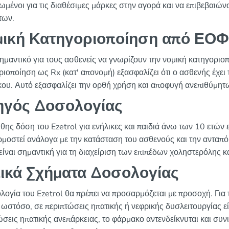
ωμένοι για τις διαθέσιμες μάρκες στην αγορά και να επιβεβαι
των.
ική Κατηγοριοποίηση από ΕΟΦ
σημαντικό για τους ασθενείς να γνωρίζουν την νομική κατηγοριο
ριοποίηση ως Rx (κατ' απονομή) εξασφαλίζει ότι ο ασθενής έχε
ου. Αυτό εξασφαλίζει την ορθή χρήση και αποφυγή ανεπιθύμητ
ηγός Δοσολογίας
θης δόση του Ezetrol για ενήλικες και παιδιά άνω των 10 ετών
μοστεί ανάλογα με την κατάσταση του ασθενούς και την ανταπό
είναι σημαντική για τη διαχείριση των επιπέδων χοληστερόλης κα
ικά Σχήματα Δοσολογίας
λογία του Ezetrol θα πρέπει να προσαρμόζεται με προσοχή. Για
 ωστόσο, σε περιπτώσεις ηπατικής ή νεφρικής δυσλειτουργίας ε
ώσεις ηπατικής ανεπάρκειας, το φάρμακο αντενδείκνυται και συνι