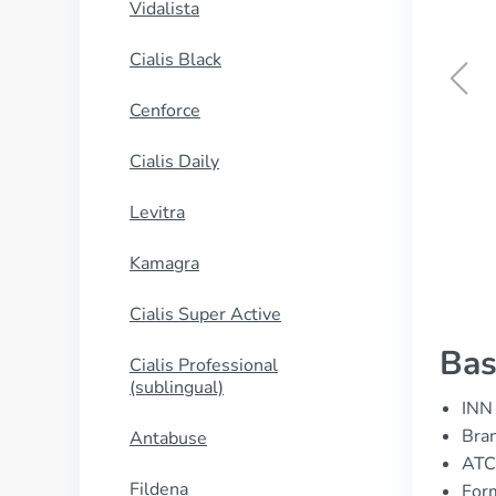
Vidalista
Cialis Black
Cenforce
Bempedoic Acid
Cialis Daily
ΑΓΟΡΑΣΕ ΤΩΡΑ
Levitra
Kamagra
Cialis Super Active
Bas
Cialis Professional
(sublingual)
INN 
Bran
Antabuse
ATC
Fildena
Form