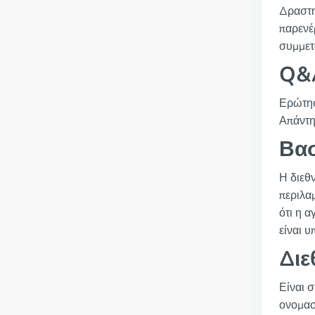
Δραστη
παρενέ
συμμετ
Q&A
Ερώτησ
Απάντη
Βασ
Η διεθ
περιλαμ
ότι η 
είναι 
Διε
Είναι σ
ονομασ