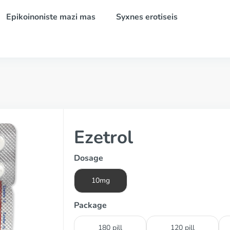
Epikoinoniste mazi mas
Syxnes erotiseis
Ezetrol
Dosage
10mg
Package
180 pill
120 pill