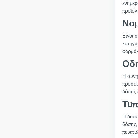
ενημερ
προϊόν
Νομ
Είναι 
κατηγο
φαρμάκ
Οδ
Η συνή
προσαρ
δόσης 
Τυπ
Η δοσο
δόσης,
περιπτ