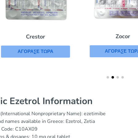
Zocor
Crestor
ΑΓΟΡΑΣΕ ΤΩΡΑ
ΑΓΟΡΑΣΕ ΤΩΡΑ
ic Ezetrol Information
(International Nonproprietary Name): ezetimibe
d names available in Greece: Ezetrol, Zetia
 Code: C10AX09
s & dosages: 10 mg oral tablet