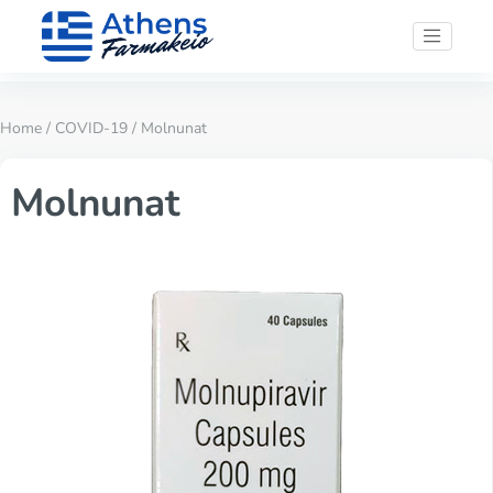
Home
/
COVID-19
/ Molnunat
Molnunat